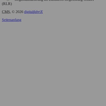
(RLR)
CMS
, © 2026
digital
fabriX
Seitenanfang