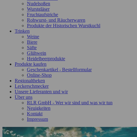
Nudelsoßen
Wurstgläser
Fruchtaufstriche
Rohwurst- und Räucherwaren
Produkte der Historischen Wurstkuchl
Trinken
Weine
Biere
Säfte
Glühwein
Heidelbeerprodukte
Produkte kaufen
Geschenkartikel - Bestellformular
Online-Shop
Regionaltheken
Leckerschmecker
Unsere Lieferanten und wir
Über uns
RLR GmbH - Wer wir sind und was wir tun
Neuigkeiten
Kontakt
Impressum